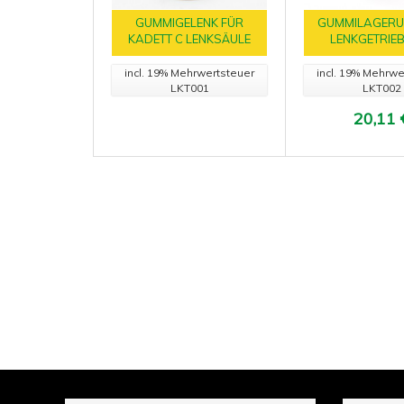
GUMMIGELENK FÜR
GUMMILAGERU
KADETT C LENKSÄULE
LENKGETRIEB
incl. 19% Mehrwertsteuer
incl. 19% Mehrwe
LKT001
LKT002
20,11 