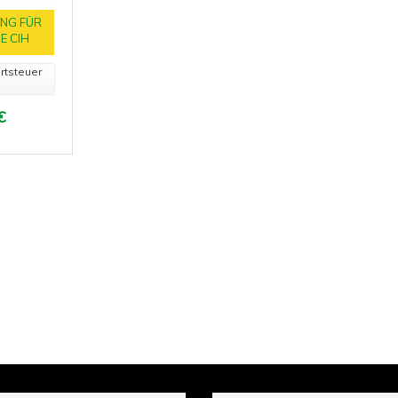
NG FÜR
E CIH
rtsteuer
€