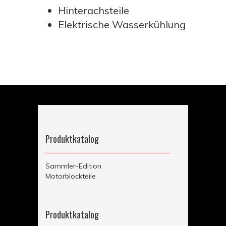
Hinterachsteile
Elektrische Wasserkühlung
Produktkatalog
Sammler-Edition
Motorblockteile
Weber-Vergaserteile CIH
Teile für Einspritzung CIH
Opel Zylinderkopfteile CIH
Produktkatalog
Teile für Zündung CIH 8/16V