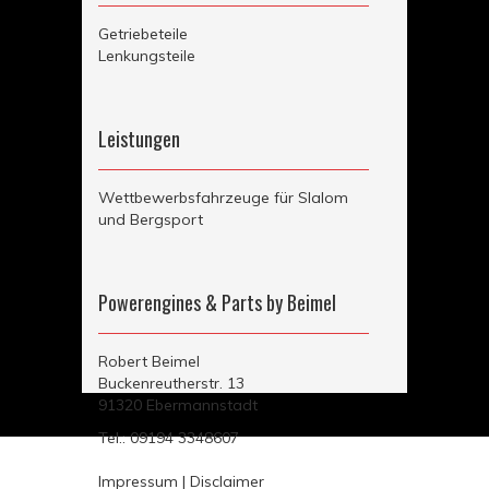
Getriebeteile
Lenkungsteile
Auspuffteile
Vorderachsteile
Hinterachsteile
Leistungen
Elektrische Wasserkühlung
Wettbewerbsfahrzeuge für Slalom
und Bergsport
Motoraufbau auf 8V & 16V Basis
Weber-Vergaseranlagen
Umbauten
Powerengines & Parts by Beimel
Videos
Robert Beimel
Buckenreutherstr. 13
91320 Ebermannstadt
Tel.: 09194 3348607
Impressum
|
Disclaimer